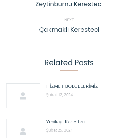
NAVIGATION
Zeytinburnu Keresteci
Previous
post:
NEXT
Çakmaklı Keresteci
Next
post:
Related Posts
HİZMET BÖLGELERİMİZ
Şubat 12, 2024
Yenikapı Keresteci
Şubat 25, 2021