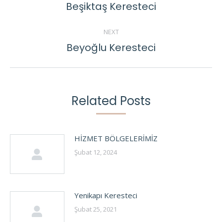
NAVIGATION
Beşiktaş Keresteci
Previous
post:
NEXT
Beyoğlu Keresteci
Next
post:
Related Posts
HİZMET BÖLGELERİMİZ
Şubat 12, 2024
Yenikapı Keresteci
Şubat 25, 2021