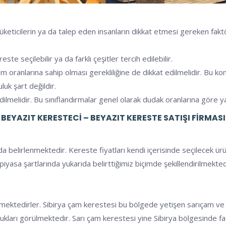
üketicilerin ya da talep eden insanların dikkat etmesi gereken faktö
e seçilebilir ya da farklı çeşitler tercih edilebilir.
nem oranlarına sahip olması gerekliliğine de dikkat edilmelidir. B
luk şart değildir.
dilmelidir. Bu sınıflandırmalar genel olarak dudak oranlarına göre y
BEYAZIT KERESTECI – BEYAZIT KERESTE SATIŞI FIRMASI
a belirlenmektedir. Kereste fiyatları kendi içerisinde seçilecek ür
rı piyasa şartlarında yukarıda belirttiğimiz biçimde şekillendirilmek
etilmektedirler. Sibirya çam kerestesi bu bölgede yetişen sarıçam v
 oldukları görülmektedir. Sarı çam kerestesi yine Sibirya bölgesinde