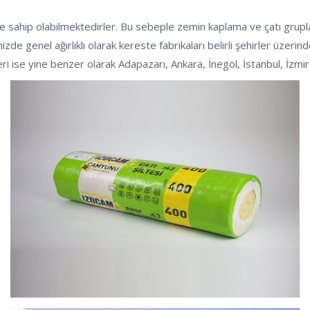
mre sahip olabilmektedirler. Bu sebeple zemin kaplama ve çatı grup
izde genel ağırlıklı olarak kereste fabrikaları belirli şehirler üzeri
leri ise yine benzer olarak Adapazarı, Ankara, İnegöl, İstanbul, İzm