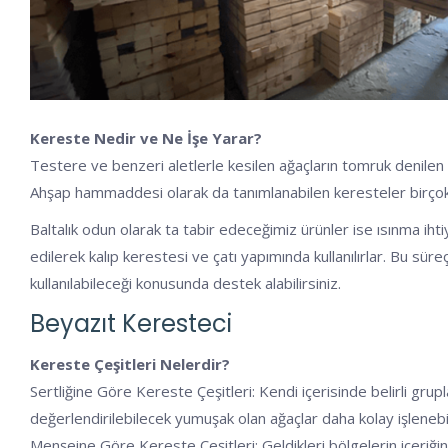
Kereste Nedir ve Ne İşe Yarar?
Testere ve benzeri aletlerle kesilen ağaçların tomruk denilen k
Ahşap hammaddesi olarak da tanımlanabilen keresteler birçok al
Baltalık odun olarak ta tabir edeceğimiz ürünler ise ısınma ihti
edilerek kalıp kerestesi ve çatı yapımında kullanılırlar. Bu sü
kullanılabileceği konusunda destek alabilirsiniz.
Beyazıt Keresteci
Kereste Çeşitleri Nelerdir?
Sertliğine Göre Kereste Çeşitleri: Kendi içerisinde belirli grupl
değerlendirilebilecek yumuşak olan ağaçlar daha kolay işlenebil
Menşeine Göre Kereste Çeşitleri: Geldikleri bölgelerin içeriğine