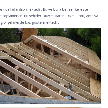
larında kullanılabilmektedir. Bu ve buna benzer kereste
nde toplanmıştır. Bu şehirler Düzce, Bartın, Rize, Ordu, Antalya
ir gibi şehirlerde baş göstermektedir.