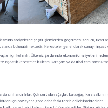
ısmının atölyelerde çeşitli işlemlerden geçirilmesi sonucu, ticari 
anda bulunabilmektedir. Keresteler genel olarak sanayi, inşaat ve m
yaçları için kullanılır. Ülkemiz şartlarında ekonomik maliyetleri ned
reçte inşaatlık keresteler kızılçam, karaçam ya da ithal çam tomrukt
arda sınıflandırılırlar. Çok sert olan ağaçlar, karaağaç, kara salkım, 
dikleri için pozisyona göre daha fazla tercih edilebilmektedirler
 bağlı olarak belirli kategorilere bölünmektedirler. Sibirya, Afrika,