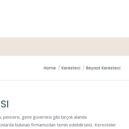
You are here:
Home
Keresteci
Beyazıt Keresteci
SI
ı, pencere, gemi güvertesi gibi birçok alanda
syonlarda bulunan firmamızdan temin edebilirsiniz. Keresteler