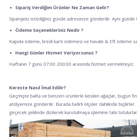
Sipariş Verdiğim Ürünler Ne Zaman Gelir?
Siparişiniz istediğiniz günde adresinize gönderilir. Aynı günd
Ödeme Seçenekleriniz Nedir ?
Kapıda ödeme, kredi kartı ödemesi ve havale & Eft ödeme s
Hangi Günler Hizmet Veriyorsunuz ?
Haftanın 7 günü 07:00 200:00 arasında hizmet vermekteyiz.
Kereste Nasıl İmal Edilir?
Geçmişte balta ve benzeri ürünlerle kesilen ağaçlar, bugün fi
atölyemize gönderilir. Burada belirli ölçüler dahilinde biçilirl
geçecek şeklinde dizilerek kurutulmaya işlemine tabi tutulurla