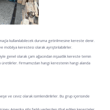
amaçla kullanılabilecek duruma getirilmesine kereste denir.
obilya kerestesi olarak ayrıştırılabilirler.
eniyle genel olarak çam ağacından inşaatlık kereste temin
an üretilirler. Firmamızdan hangi kerestenin hangi alanda
meşe ve ceviz olarak isimlendirilirler. Bu grup içerisinde
 güney Amerika gibi farklı yerlerden ithal edilen keresteler