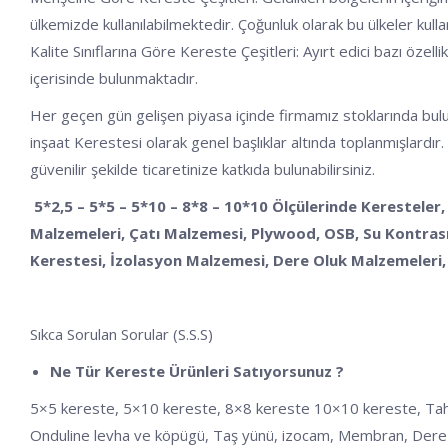
ülkemizde kullanılabilmektedir. Çoğunluk olarak bu ülkeler kulla
Kalite Sınıflarına Göre Kereste Çeşitleri: Ayırt edici bazı özelli
içerisinde bulunmaktadır.
Her geçen gün gelişen piyasa içinde firmamız stoklarında buluna
inşaat Kerestesi olarak genel başlıklar altında toplanmışlardır.
güvenilir şekilde ticaretinize katkıda bulunabilirsiniz.
5*2,5 – 5*5 – 5*10 – 8*8 – 10*10 Ölçülerinde Keresteler,
Malzemeleri, Çatı Malzemesi, Plywood, OSB, Su Kontrası,
Kerestesi, İzolasyon Malzemesi, Dere Oluk Malzemeleri, 
Sıkca Sorulan Sorular (S.S.S)
Ne Tür Kereste Ürünleri Satıyorsunuz ?
5×5 kereste, 5×10 kereste, 8×8 kereste 10×10 kereste, Tahta, Ka
Onduline levha ve köpügü, Taş yünü, izocam, Membran, Dere 