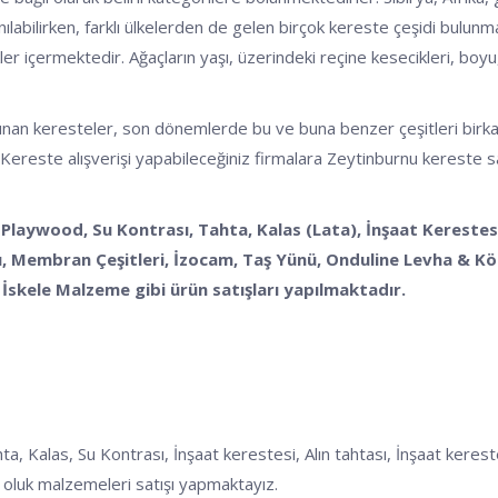
nılabilirken, farklı ülkelerden de gelen birçok kereste çeşidi bulunm
kler içermektedir. Ağaçların yaşı, üzerindeki reçine kesecikleri, boyu, 
n keresteler, son dönemlerde bu ve buna benzer çeşitleri birkaç başlı
 Kereste alışverişi yapabileceğiniz firmalara Zeytinburnu kereste sat
 Playwood, Su Kontrası, Tahta, Kalas (Lata), İnşaat Kerestesi
 Membran Çeşitleri, İzocam, Taş Yünü, Onduline Levha & Köpü
İskele Malzeme gibi ürün satışları yapılmaktadır.
las, Su Kontrası, İnşaat kerestesi, Alın tahtası, İnşaat kerestesi,
oluk malzemeleri satışı yapmaktayız.