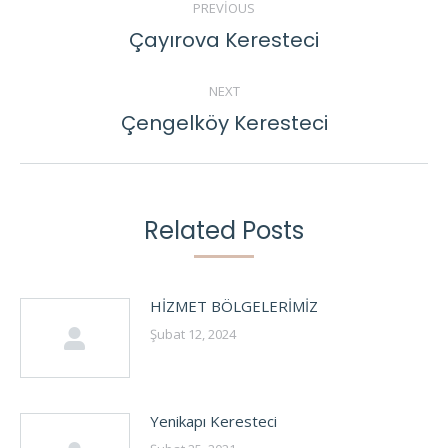
PREVIOUS
NAVIGATION
Çayırova Keresteci
Previous
post:
NEXT
Çengelköy Keresteci
Next
post:
Related Posts
HİZMET BÖLGELERİMİZ
Şubat 12, 2024
Yenikapı Keresteci