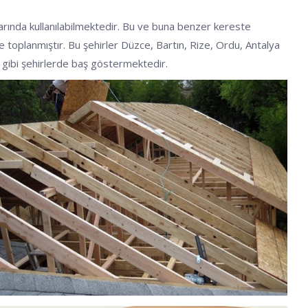
larında kullanılabilmektedir. Bu ve buna benzer kereste
nde toplanmıştır. Bu şehirler Düzce, Bartın, Rize, Ordu, Antalya
ir gibi şehirlerde baş göstermektedir.