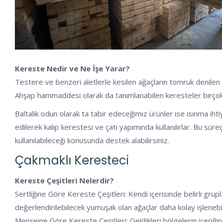
Kereste Nedir ve Ne İşe Yarar?
Testere ve benzeri aletlerle kesilen ağaçların tomruk denilen k
Ahşap hammaddesi olarak da tanımlanabilen keresteler birçok al
Baltalık odun olarak ta tabir edeceğimiz ürünler ise ısınma ihti
edilerek kalıp kerestesi ve çatı yapımında kullanılırlar. Bu sü
kullanılabileceği konusunda destek alabilirsiniz.
Çakmaklı Keresteci
Kereste Çeşitleri Nelerdir?
Sertliğine Göre Kereste Çeşitleri: Kendi içerisinde belirli grupl
değerlendirilebilecek yumuşak olan ağaçlar daha kolay işlenebil
Menşeine Göre Kereste Çeşitleri: Geldikleri bölgelerin içeriğine