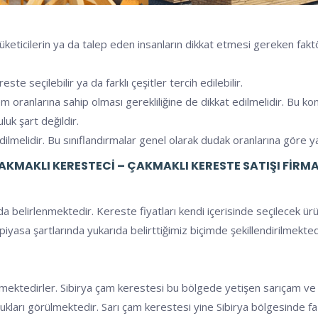
üketicilerin ya da talep eden insanların dikkat etmesi gereken faktö
e seçilebilir ya da farklı çeşitler tercih edilebilir.
nem oranlarına sahip olması gerekliliğine de dikkat edilmelidir. B
luk şart değildir.
dilmelidir. Bu sınıflandırmalar genel olarak dudak oranlarına göre y
AKMAKLI KERESTECI – ÇAKMAKLI KERESTE SATIŞI FIRMA
a belirlenmektedir. Kereste fiyatları kendi içerisinde seçilecek ür
rı piyasa şartlarında yukarıda belirttiğimiz biçimde şekillendirilmek
etilmektedirler. Sibirya çam kerestesi bu bölgede yetişen sarıçam v
 oldukları görülmektedir. Sarı çam kerestesi yine Sibirya bölgesinde