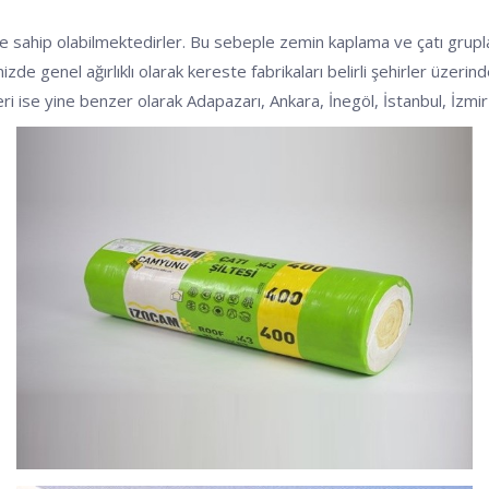
mre sahip olabilmektedirler. Bu sebeple zemin kaplama ve çatı grup
izde genel ağırlıklı olarak kereste fabrikaları belirli şehirler üzeri
leri ise yine benzer olarak Adapazarı, Ankara, İnegöl, İstanbul, İzm