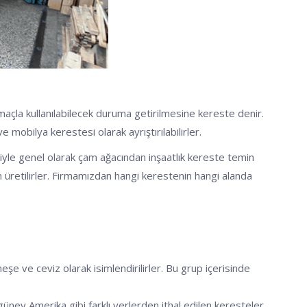
amaçla kullanılabilecek duruma getirilmesine kereste denir.
obilya kerestesi olarak ayrıştırılabilirler.
eniyle genel olarak çam ağacından inşaatlık kereste temin
an üretilirler. Firmamızdan hangi kerestenin hangi alanda
meşe ve ceviz olarak isimlendirilirler. Bu grup içerisinde
 güney Amerika gibi farklı yerlerden ithal edilen keresteler