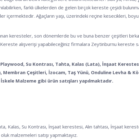
nılabilirken, farklı ülkelerden de gelen birçok kereste çeşidi bulunm
kler içermektedir. Ağaçların yaşı, üzerindeki reçine kesecikleri, boyu, 
n keresteler, son dönemlerde bu ve buna benzer çeşitleri birkaç başlı
 Kereste alışverişi yapabileceğiniz firmalara Zeytinburnu kereste sat
 Playwood, Su Kontrası, Tahta, Kalas (Lata), İnşaat Kerestesi
 Membran Çeşitleri, İzocam, Taş Yünü, Onduline Levha & Köpü
İskele Malzeme gibi ürün satışları yapılmaktadır.
las, Su Kontrası, İnşaat kerestesi, Alın tahtası, İnşaat kerestesi,
oluk malzemeleri satışı yapmaktayız.