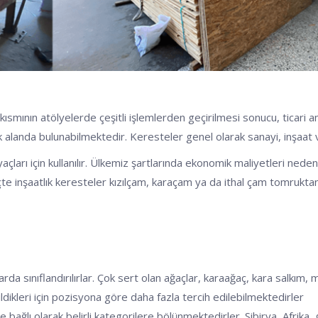
ısmının atölyelerde çeşitli işlemlerden geçirilmesi sonucu, ticari 
anda bulunabilmektedir. Keresteler genel olarak sanayi, inşaat ve m
yaçları için kullanılır. Ülkemiz şartlarında ekonomik maliyetleri ned
reçte inşaatlık keresteler kızılçam, karaçam ya da ithal çam tomrukt
arda sınıflandırılırlar. Çok sert olan ağaçlar, karaağaç, kara salkım, 
dikleri için pozisyona göre daha fazla tercih edilebilmektedirler
 bağlı olarak belirli kategorilere bölünmektedirler. Sibirya, Afrika,