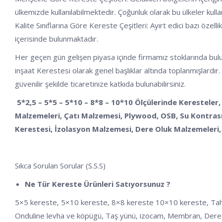
ülkemizde kullanılabilmektedir. Çoğunluk olarak bu ülkeler kulla
Kalite Sınıflarına Göre Kereste Çeşitleri: Ayırt edici bazı özelli
içerisinde bulunmaktadır.
Her geçen gün gelişen piyasa içinde firmamız stoklarında buluna
inşaat Kerestesi olarak genel başlıklar altında toplanmışlardır.
güvenilir şekilde ticaretinize katkıda bulunabilirsiniz.
5*2,5 – 5*5 – 5*10 – 8*8 – 10*10 Ölçülerinde Keresteler,
Malzemeleri, Çatı Malzemesi, Plywood, OSB, Su Kontrası,
Kerestesi, İzolasyon Malzemesi, Dere Oluk Malzemeleri, 
Sıkca Sorulan Sorular (S.S.S)
Ne Tür Kereste Ürünleri Satıyorsunuz ?
5×5 kereste, 5×10 kereste, 8×8 kereste 10×10 kereste, Tahta, Ka
Onduline levha ve köpügü, Taş yünü, izocam, Membran, Dere 