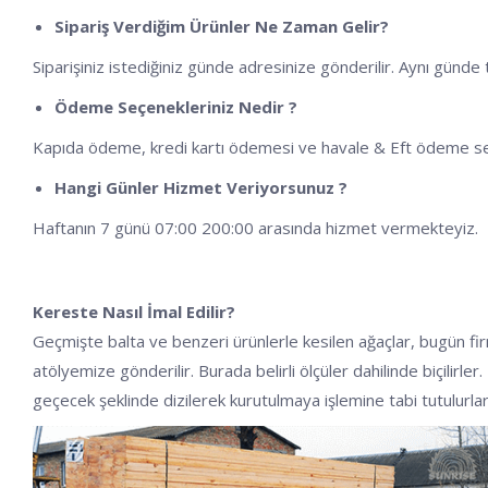
Sipariş Verdiğim Ürünler Ne Zaman Gelir?
Siparişiniz istediğiniz günde adresinize gönderilir. Aynı günd
Ödeme Seçenekleriniz Nedir ?
Kapıda ödeme, kredi kartı ödemesi ve havale & Eft ödeme s
Hangi Günler Hizmet Veriyorsunuz ?
Haftanın 7 günü 07:00 200:00 arasında hizmet vermekteyiz.
Kereste Nasıl İmal Edilir?
Geçmişte balta ve benzeri ürünlerle kesilen ağaçlar, bugün fi
atölyemize gönderilir. Burada belirli ölçüler dahilinde biçilirl
geçecek şeklinde dizilerek kurutulmaya işlemine tabi tutulurla