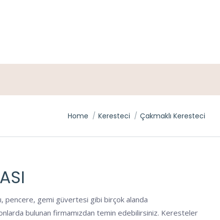
You are here:
Home
Keresteci
Çakmaklı Keresteci
ASI
ı, pencere, gemi güvertesi gibi birçok alanda
syonlarda bulunan firmamızdan temin edebilirsiniz. Keresteler