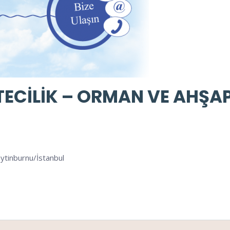
TECİLİK – ORMAN VE AHŞA
eytinburnu/İstanbul