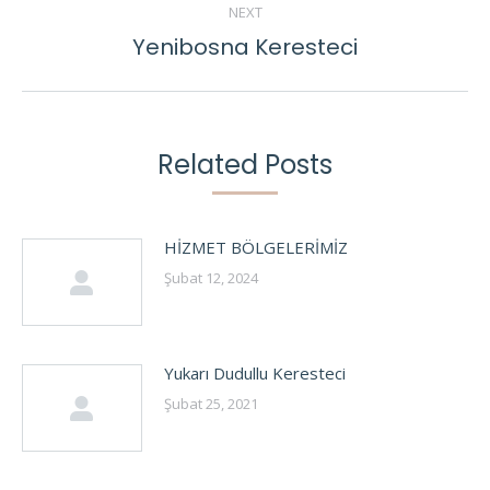
NEXT
Yenibosna Keresteci
Next
post:
Related Posts
HİZMET BÖLGELERİMİZ
Şubat 12, 2024
Yukarı Dudullu Keresteci
Şubat 25, 2021