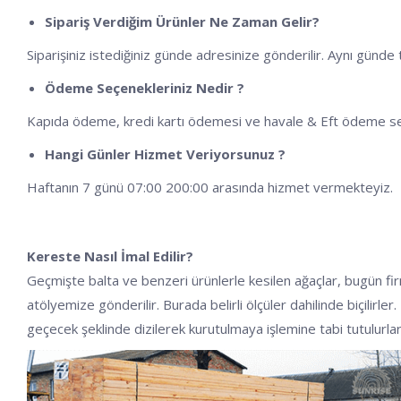
Sipariş Verdiğim Ürünler Ne Zaman Gelir?
Siparişiniz istediğiniz günde adresinize gönderilir. Aynı günd
Ödeme Seçenekleriniz Nedir ?
Kapıda ödeme, kredi kartı ödemesi ve havale & Eft ödeme s
Hangi Günler Hizmet Veriyorsunuz ?
Haftanın 7 günü 07:00 200:00 arasında hizmet vermekteyiz.
Kereste Nasıl İmal Edilir?
Geçmişte balta ve benzeri ürünlerle kesilen ağaçlar, bugün fi
atölyemize gönderilir. Burada belirli ölçüler dahilinde biçilirl
geçecek şeklinde dizilerek kurutulmaya işlemine tabi tutulurla