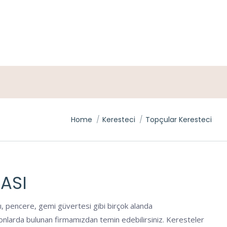
You are here:
Home
Keresteci
Topçular Keresteci
ASI
ı, pencere, gemi güvertesi gibi birçok alanda
syonlarda bulunan firmamızdan temin edebilirsiniz. Keresteler