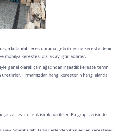
amaçla kullanılabilecek duruma getirilmesine kereste denir.
obilya kerestesi olarak ayrıştırılabilirler.
eniyle genel olarak çam ağacından inşaatlık kereste temin
an üretilirler. Firmamızdan hangi kerestenin hangi alanda
meşe ve ceviz olarak isimlendirilirler. Bu grup içerisinde
 güney Amerika gibi farklı yerlerden ithal edilen keresteler