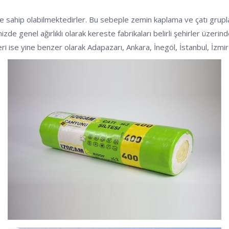
mre sahip olabilmektedirler. Bu sebeple zemin kaplama ve çatı grup
izde genel ağırlıklı olarak kereste fabrikaları belirli şehirler üzeri
leri ise yine benzer olarak Adapazarı, Ankara, İnegöl, İstanbul, İzm