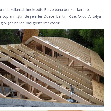
larında kullanılabilmektedir. Bu ve buna benzer kereste
nde toplanmıştır. Bu şehirler Düzce, Bartın, Rize, Ordu, Antalya
ir gibi şehirlerde baş göstermektedir.