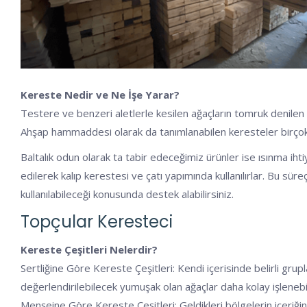
Kereste Nedir ve Ne İşe Yarar?
Testere ve benzeri aletlerle kesilen ağaçların tomruk denilen k
Ahşap hammaddesi olarak da tanımlanabilen keresteler birçok al
Baltalık odun olarak ta tabir edeceğimiz ürünler ise ısınma ihti
edilerek kalıp kerestesi ve çatı yapımında kullanılırlar. Bu sü
kullanılabileceği konusunda destek alabilirsiniz.
Topçular Keresteci
Kereste Çeşitleri Nelerdir?
Sertliğine Göre Kereste Çeşitleri: Kendi içerisinde belirli grupl
değerlendirilebilecek yumuşak olan ağaçlar daha kolay işlenebil
Menşeine Göre Kereste Çeşitleri: Geldikleri bölgelerin içeriğine