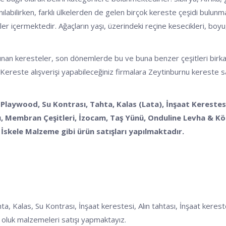
nılabilirken, farklı ülkelerden de gelen birçok kereste çeşidi bulunm
kler içermektedir. Ağaçların yaşı, üzerindeki reçine kesecikleri, boyu, 
n keresteler, son dönemlerde bu ve buna benzer çeşitleri birkaç başlı
 Kereste alışverişi yapabileceğiniz firmalara Zeytinburnu kereste sat
 Playwood, Su Kontrası, Tahta, Kalas (Lata), İnşaat Kerestesi
 Membran Çeşitleri, İzocam, Taş Yünü, Onduline Levha & Köpü
İskele Malzeme gibi ürün satışları yapılmaktadır.
las, Su Kontrası, İnşaat kerestesi, Alın tahtası, İnşaat kerestesi,
oluk malzemeleri satışı yapmaktayız.