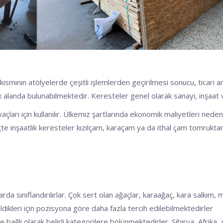
ısmının atölyelerde çeşitli işlemlerden geçirilmesi sonucu, ticari 
anda bulunabilmektedir. Keresteler genel olarak sanayi, inşaat ve m
yaçları için kullanılır. Ülkemiz şartlarında ekonomik maliyetleri ned
reçte inşaatlık keresteler kızılçam, karaçam ya da ithal çam tomrukt
arda sınıflandırılırlar. Çok sert olan ağaçlar, karaağaç, kara salkım, 
dikleri için pozisyona göre daha fazla tercih edilebilmektedirler
 bağlı olarak belirli kategorilere bölünmektedirler. Sibirya, Afrika,