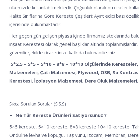
ülkemizde kullanılabilmektedir. Çoğunluk olarak bu ülkeler kulla
Kalite Sınıflarına Göre Kereste Çeşitleri: Ayırt edici bazı özelli
içerisinde bulunmaktadır.
Her geçen gün gelişen piyasa içinde firmamız stoklarında buluna
inşaat Kerestesi olarak genel başlıklar altında toplanmışlardır.
güvenilir şekilde ticaretinize katkıda bulunabilirsiniz.
5*2,5 – 5*5 – 5*10 – 8*8 – 10*10 Ölçülerinde Keresteler,
Malzemeleri, Çatı Malzemesi, Plywood, OSB, Su Kontrası,
Kerestesi, İzolasyon Malzemesi, Dere Oluk Malzemeleri, 
Sıkca Sorulan Sorular (S.S.S)
Ne Tür Kereste Ürünleri Satıyorsunuz ?
5×5 kereste, 5×10 kereste, 8×8 kereste 10×10 kereste, Tahta, Ka
Onduline levha ve köpügü, Taş yünü, izocam, Membran, Dere 