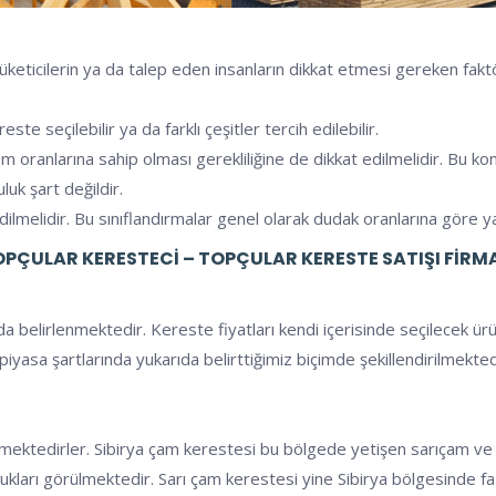
üketicilerin ya da talep eden insanların dikkat etmesi gereken faktö
e seçilebilir ya da farklı çeşitler tercih edilebilir.
nem oranlarına sahip olması gerekliliğine de dikkat edilmelidir. B
luk şart değildir.
dilmelidir. Bu sınıflandırmalar genel olarak dudak oranlarına göre y
PÇULAR KERESTECI – TOPÇULAR KERESTE SATIŞI FIRM
a belirlenmektedir. Kereste fiyatları kendi içerisinde seçilecek ür
rı piyasa şartlarında yukarıda belirttiğimiz biçimde şekillendirilmek
etilmektedirler. Sibirya çam kerestesi bu bölgede yetişen sarıçam v
 oldukları görülmektedir. Sarı çam kerestesi yine Sibirya bölgesinde