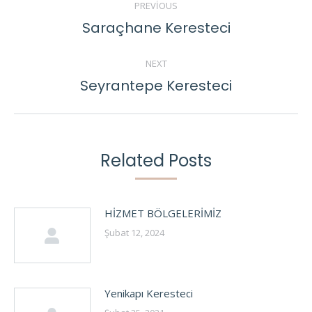
PREVIOUS
NAVIGATION
Saraçhane Keresteci
Previous
post:
NEXT
Seyrantepe Keresteci
Next
post:
Related Posts
HİZMET BÖLGELERİMİZ
Şubat 12, 2024
Yenikapı Keresteci