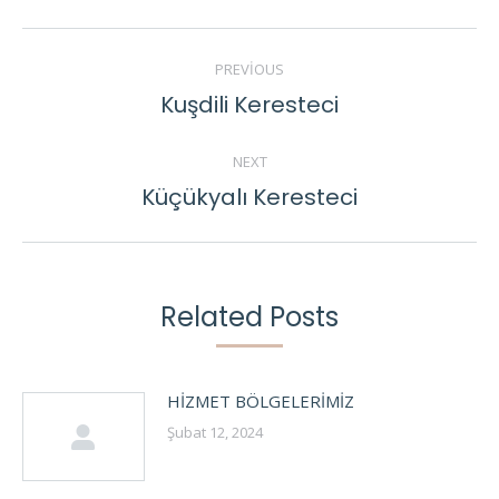
POST
PREVIOUS
NAVIGATION
Kuşdili Keresteci
Previous
post:
NEXT
Küçükyalı Keresteci
Next
post:
Related Posts
HİZMET BÖLGELERİMİZ
Şubat 12, 2024