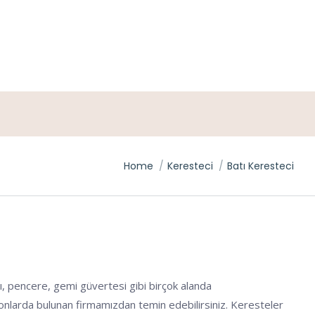
You are here:
Home
Keresteci
Batı Keresteci
I
ı, pencere, gemi güvertesi gibi birçok alanda
syonlarda bulunan firmamızdan temin edebilirsiniz. Keresteler