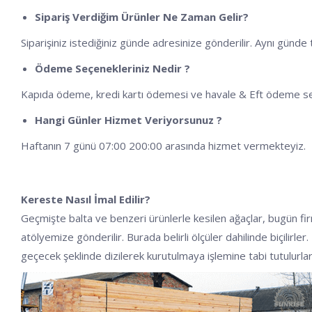
Sipariş Verdiğim Ürünler Ne Zaman Gelir?
Siparişiniz istediğiniz günde adresinize gönderilir. Aynı günd
Ödeme Seçenekleriniz Nedir ?
Kapıda ödeme, kredi kartı ödemesi ve havale & Eft ödeme s
Hangi Günler Hizmet Veriyorsunuz ?
Haftanın 7 günü 07:00 200:00 arasında hizmet vermekteyiz.
Kereste Nasıl İmal Edilir?
Geçmişte balta ve benzeri ürünlerle kesilen ağaçlar, bugün fi
atölyemize gönderilir. Burada belirli ölçüler dahilinde biçilirl
geçecek şeklinde dizilerek kurutulmaya işlemine tabi tutulurla