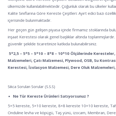
ülkemizde kullanılabilmektedir. Çoğunluk olarak bu ülkeler kulla
Kalite Sınıflarına Göre Kereste Çeşitleri: Ayırt edici bazı özelli
içerisinde bulunmaktadır.
Her geçen gün gelişen piyasa içinde firmamız stoklarında buluna
inşaat Kerestesi olarak genel başlıklar altında toplanmışlardır.
güvenilir şekilde ticaretinize katkıda bulunabilirsiniz.
5*2,5 – 5*5 – 5*10 – 8*8 – 10*10 Ölçülerinde Keresteler,
Malzemeleri, Çatı Malzemesi, Plywood, OSB, Su Kontrası,
Kerestesi, İzolasyon Malzemesi, Dere Oluk Malzemeleri, 
Sıkca Sorulan Sorular (S.S.S)
Ne Tür Kereste Ürünleri Satıyorsunuz ?
5×5 kereste, 5×10 kereste, 8×8 kereste 10×10 kereste, Tahta, Ka
Onduline levha ve köpügü, Taş yünü, izocam, Membran, Dere 