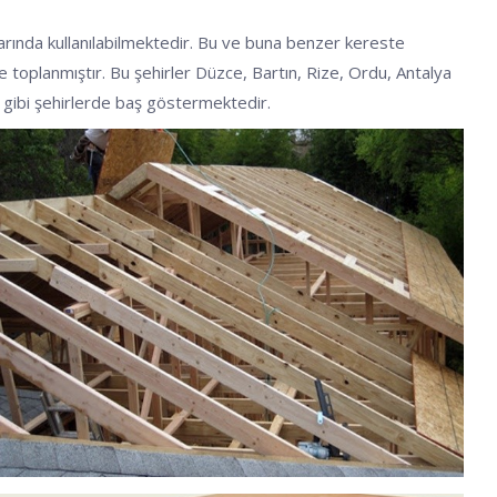
larında kullanılabilmektedir. Bu ve buna benzer kereste
nde toplanmıştır. Bu şehirler Düzce, Bartın, Rize, Ordu, Antalya
ir gibi şehirlerde baş göstermektedir.