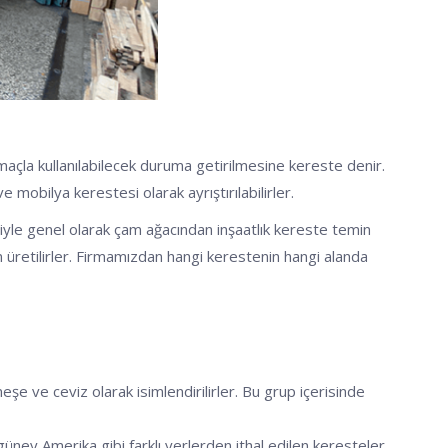
amaçla kullanılabilecek duruma getirilmesine kereste denir.
obilya kerestesi olarak ayrıştırılabilirler.
eniyle genel olarak çam ağacından inşaatlık kereste temin
an üretilirler. Firmamızdan hangi kerestenin hangi alanda
meşe ve ceviz olarak isimlendirilirler. Bu grup içerisinde
 güney Amerika gibi farklı yerlerden ithal edilen keresteler