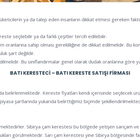
üketicilerin ya da talep eden insanların dikkat etmesi gereken faktö
e seçilebilir ya da farklı çeşitler tercih edilebilir.
nem oranlarına sahip olması gerekliliğine de dikkat edilmelidir. B
luk şart değildir.
dilmelidir. Bu sınıflandırmalar genel olarak dudak oranlarına göre y
BATI KERESTECI – BATI KERESTE SATIŞI FIRMASI
a belirlenmektedir. Kereste fiyatları kendi içerisinde seçilecek ür
rı piyasa şartlarında yukarıda belirttiğimiz biçimde şekillendirilmek
etilmektedirler. Sibirya çam kerestesi bu bölgede yetişen sarıçam v
 oldukları görülmektedir. Sarı çam kerestesi yine Sibirya bölgesinde