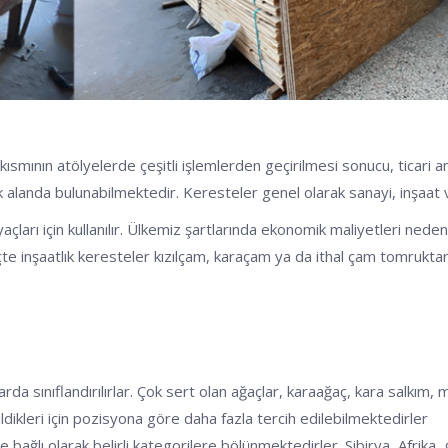
ısmının atölyelerde çeşitli işlemlerden geçirilmesi sonucu, ticari 
anda bulunabilmektedir. Keresteler genel olarak sanayi, inşaat ve m
yaçları için kullanılır. Ülkemiz şartlarında ekonomik maliyetleri ned
reçte inşaatlık keresteler kızılçam, karaçam ya da ithal çam tomrukt
arda sınıflandırılırlar. Çok sert olan ağaçlar, karaağaç, kara salkım, 
dikleri için pozisyona göre daha fazla tercih edilebilmektedirler
 bağlı olarak belirli kategorilere bölünmektedirler. Sibirya, Afrika,