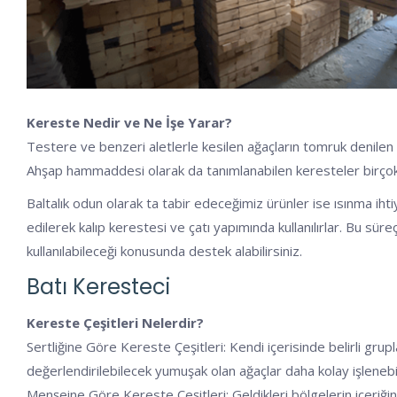
Kereste Nedir ve Ne İşe Yarar?
Testere ve benzeri aletlerle kesilen ağaçların tomruk denilen k
Ahşap hammaddesi olarak da tanımlanabilen keresteler birçok al
Baltalık odun olarak ta tabir edeceğimiz ürünler ise ısınma ihti
edilerek kalıp kerestesi ve çatı yapımında kullanılırlar. Bu sü
kullanılabileceği konusunda destek alabilirsiniz.
Batı Keresteci
Kereste Çeşitleri Nelerdir?
Sertliğine Göre Kereste Çeşitleri: Kendi içerisinde belirli grupl
değerlendirilebilecek yumuşak olan ağaçlar daha kolay işlenebil
Menşeine Göre Kereste Çeşitleri: Geldikleri bölgelerin içeriğine