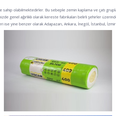
mre sahip olabilmektedirler. Bu sebeple zemin kaplama ve çatı grup
izde genel ağırlıklı olarak kereste fabrikaları belirli şehirler üzeri
leri ise yine benzer olarak Adapazarı, Ankara, İnegöl, İstanbul, İzm