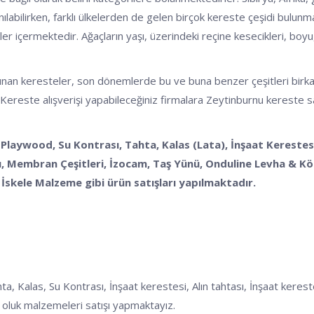
nılabilirken, farklı ülkelerden de gelen birçok kereste çeşidi bulunm
kler içermektedir. Ağaçların yaşı, üzerindeki reçine kesecikleri, boyu, 
n keresteler, son dönemlerde bu ve buna benzer çeşitleri birkaç başlı
 Kereste alışverişi yapabileceğiniz firmalara Zeytinburnu kereste sat
 Playwood, Su Kontrası, Tahta, Kalas (Lata), İnşaat Kerestesi
 Membran Çeşitleri, İzocam, Taş Yünü, Onduline Levha & Köpü
İskele Malzeme gibi ürün satışları yapılmaktadır.
las, Su Kontrası, İnşaat kerestesi, Alın tahtası, İnşaat kerestesi,
oluk malzemeleri satışı yapmaktayız.